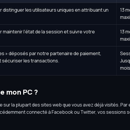
r distinguer les utilisateurs uniques en attribuant un
13 m
max
 maintenir l’état de la session et suivre votre
13 m
max
es » déposés par notre partenaire de paiement,
Sess
t sécuriser les transactions.
Jusq
moi
de mon PC ?
sur la plupart des sites web que vous avez déjà visités. Par 
récédemment connecté à Facebook ou Twitter, vos sessions s