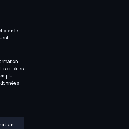
t pour le
 sont
ormation
 les cookies
xemple,
ordonnées
ration