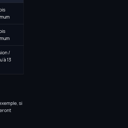
ois
imum
ois
imum
ion /
u’à 13
s
exemple, si
eront