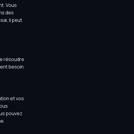
nt. Vous
ons des
ai, il peut
de résoudre
ent besoin.
tion et vos
nous
Vous pouvez
me.