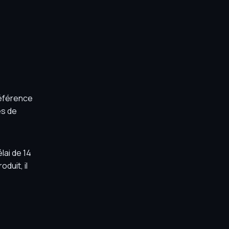
référence
es de
lai de 14
duit, il