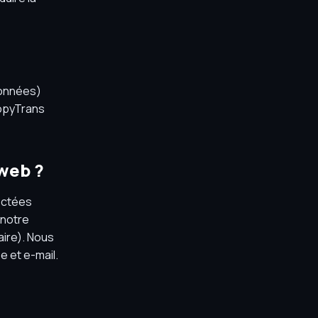
données)
CopyTrans
 web ?
lectées
 notre
aire). Nous
e et e-mail.