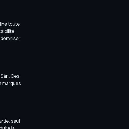
line toute
ibilité
 indemniser
 Sàrl. Ces
es marques
artie, sauf
duire la