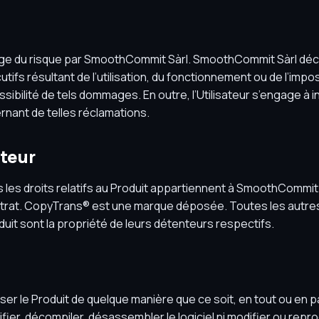
arge du risque par SmoothCommit Sàrl. SmoothCommit Sàrl déc
fs résultant de l’utilisation, du fonctionnement ou de l’imposs
possibilité de tels dommages. En outre, l’Utilisateur s’engage à
nant de telles réclamations.
uteur
 les droits relatifs au Produit appartiennent à SmoothCommit
ontrat. CopyTrans® est une marque déposée. Toutes les autr
it sont la propriété de leurs détenteurs respectifs.
liser le Produit de quelque manière que ce soit, en tout ou en p
ier, décompiler, désassembler le logiciel ni modifier ou repro