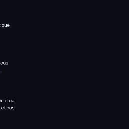
s que
vous
o
.
r à tout
 et nos