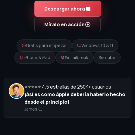
Descargar ahora
Míralo en acción
Gratis para empezar
Windows 10 & 11
iPhone & iPad
Sin jailbreak
Sin nube
⭐⭐⭐⭐⭐ 4.5 estrellas de 250K+ usuarios
¡Así es como Apple debería haberlo hecho
desde el principio!
James C.